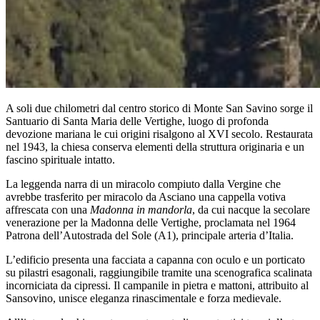
A soli due chilometri dal centro storico di Monte San Savino sorge il
Santuario di Santa Maria delle Vertighe, luogo di profonda
devozione mariana le cui origini risalgono al XVI secolo. Restaurata
nel 1943, la chiesa conserva elementi della struttura originaria e un
fascino spirituale intatto.
La leggenda narra di un miracolo compiuto dalla Vergine che
avrebbe trasferito per miracolo da Asciano una cappella votiva
affrescata con una
Madonna in mandorla
, da cui nacque la secolare
venerazione per la Madonna delle Vertighe, proclamata nel 1964
Patrona dell’Autostrada del Sole (A1), principale arteria d’Italia.
L’edificio presenta una facciata a capanna con oculo e un porticato
su pilastri esagonali, raggiungibile tramite una scenografica scalinata
incorniciata da cipressi. Il campanile in pietra e mattoni, attribuito al
Sansovino, unisce eleganza rinascimentale e forza medievale.