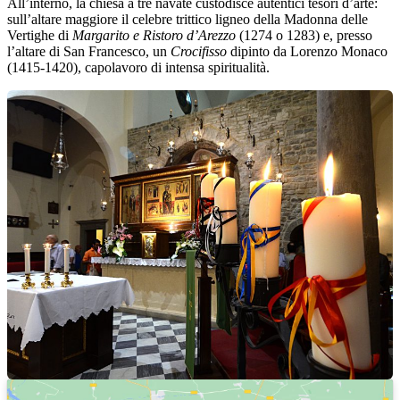
All’interno, la chiesa a tre navate custodisce autentici tesori d’arte:
sull’altare maggiore il celebre trittico ligneo della Madonna delle
Vertighe di
Margarito e Ristoro d’Arezzo
(1274 o 1283) e, presso
l’altare di San Francesco, un
Crocifisso
dipinto da Lorenzo Monaco
(1415-1420), capolavoro di intensa spiritualità.